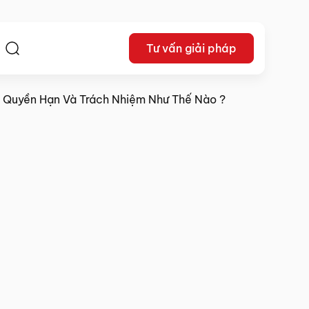
Tư vấn giải pháp
ệ
 Quyền Hạn Và Trách Nhiệm Như Thế Nào ?
04/07/2025
Chia sẻ: