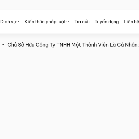
Dịch vụ
Kiến thức pháp luật
Tra cứu
Tuyển dụng
Liên h
Chủ Sở Hữu Công Ty TNHH Một Thành Viên Là Cá Nhân:
 Một Thành Viên Là Cá Nhân:
m Như Thế Nào ?