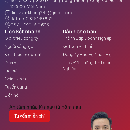
60 Tổ 33 Ng. 850 Đ. Láng, Láng Thượng, Đống Đa, Hà Nội
số 683 A Âu Cơ, Phường Tân Phú, Thành phố Hồ Chí
100000, Việt Nam
Minh, Việt Nam
dichvuankhang24h@gmail.com
dichvuankhang24h@gmail.com
Hotline: 0936 149 833
Hotline: 0936 149 833
CSKH: 0901 610 696
CSKH: 0901 610 696
Liên kết nhanh
Dành cho bạn
Giới thiệu công ty
Thành Lâp Doanh Nghiệp
Người sáng lập
Kế Toán - Thuế
Kiến thức pháp luật
Đăng Ký Bảo Hộ Nhãn Hiệu
Dịch vụ
Thay Đổi Thông Tin Doanh
Nghiệp
Tra cứu
Chính sách
Tuyển dụng
Liên hệ
An tâm pháp lý ngay từ hôm nay
Tư vấn miễn phí