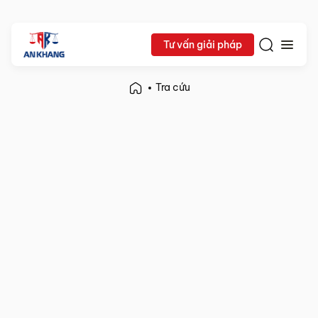
Tư vấn giải pháp
Tra cứu
Tìm kiếm
Gợi ý từ khóa:
Luật Doanh nghiệp
Mẫu tờ khai thuế
Thông tư mới nhất