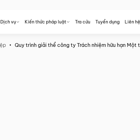
Dịch vụ
Kiến thức pháp luật
Tra cứu
Tuyển dụng
Liên h
iệp
Quy trình giải thể công ty Trách nhiệm hữu hạn Một
y Trách nhiệm hữu hạn Một
y đủ nhất 2024