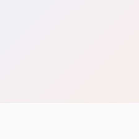
Bài viết khác
Hỏi & Đáp
Lê Khắc Dũng
08/05/2026
Quy định và thủ tục về việc rút vốn khỏi công ty TNHH
Xem tất cả