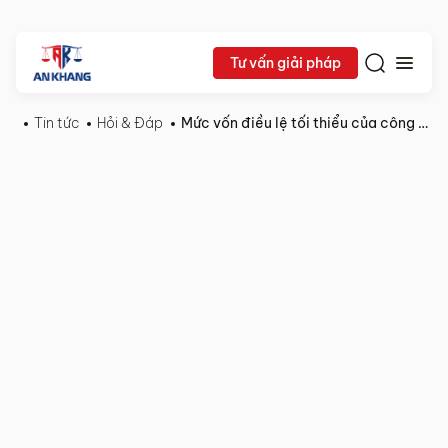
Tư vấn giải pháp
Tin tức
Hỏi & Đáp
Mức vốn điều lệ tối thiểu của công ty có mã ngành chuyển phát là bao nhiêu?
25/09/2024
Hỏi
Chia sẻ:
&
Đáp
Mức
vốn
điều
lệ