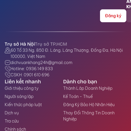
A
K
Đăng ký
Trụ sở Hà Nội
Trụ sở TP.HCM
Tầng 07 Khối B Cao ốc Thương mại và Chung cư Âu Cơ
60 Tổ 33 Ng. 850 Đ. Láng, Láng Thượng, Đống Đa, Hà Nội
số 683 A Âu Cơ, Phường Tân Phú, Thành phố Hồ Chí
100000, Việt Nam
Minh, Việt Nam
dichvuankhang24h@gmail.com
dichvuankhang24h@gmail.com
Hotline: 0936 149 833
Hotline: 0936 149 833
CSKH: 0901 610 696
CSKH: 0901 610 696
Liên kết nhanh
Dành cho bạn
Giới thiệu công ty
Thành Lâp Doanh Nghiệp
Người sáng lập
Kế Toán - Thuế
Kiến thức pháp luật
Đăng Ký Bảo Hộ Nhãn Hiệu
Dịch vụ
Thay Đổi Thông Tin Doanh
Nghiệp
Tra cứu
Chính sách