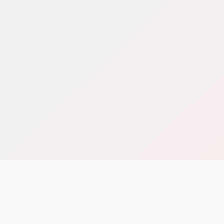
Bài viết khác
Hỏi & Đáp
Lê Khắc Dũng
08/05/2026
Quy định và thủ tục về việc rút vốn khỏi công ty TNHH
Xem tất cả