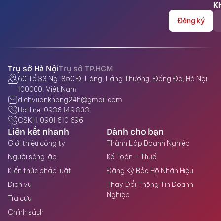
K
Đăng ký
Trụ sở Hà Nội
Trụ sở TP.HCM
Tầng 07 Khối B Cao ốc Thương mại và Chung cư Âu Cơ
60 Tổ 33 Ng. 850 Đ. Láng, Láng Thượng, Đống Đa, Hà Nội
số 683 A Âu Cơ, Phường Tân Phú, Thành phố Hồ Chí
100000, Việt Nam
Minh, Việt Nam
dichvuankhang24h@gmail.com
dichvuankhang24h@gmail.com
Hotline: 0936 149 833
Hotline: 0936 149 833
CSKH: 0901 610 696
CSKH: 0901 610 696
Liên kết nhanh
Dành cho bạn
Giới thiệu công ty
Thành Lâp Doanh Nghiệp
Người sáng lập
Kế Toán - Thuế
Kiến thức pháp luật
Đăng Ký Bảo Hộ Nhãn Hiệu
Dịch vụ
Thay Đổi Thông Tin Doanh
Nghiệp
Tra cứu
Chính sách