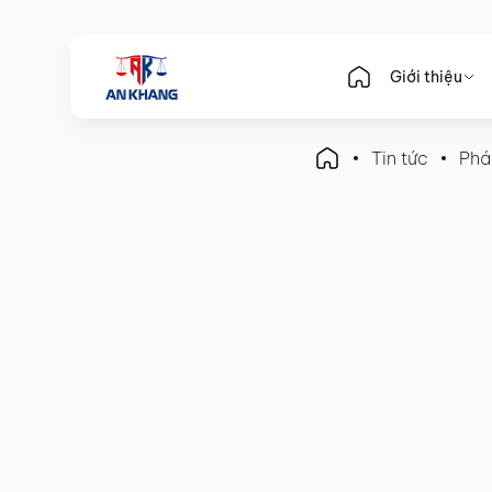
Giới thiệu
Tin tức
Phá
Pháp Luật Kế Toán
Hồ sơ hoàn thuế GTGT cần
2025