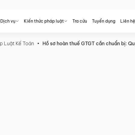
Dịch vụ
Kiến thức pháp luật
Tra cứu
Tuyển dụng
Liên h
p Luật Kế Toán
Hồ sơ hoàn thuế GTGT cần chuẩn bị: Qu
 chuẩn bị: Quy định mới nhất