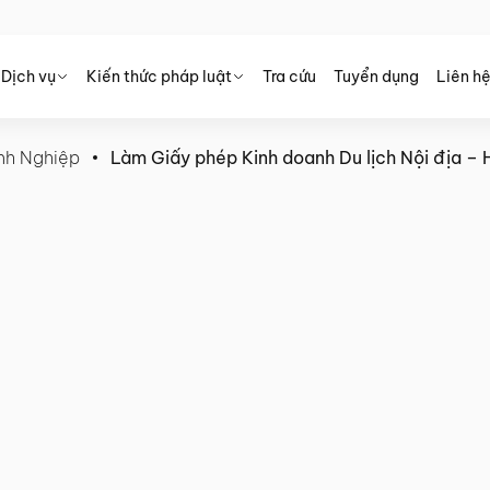
Dịch vụ
Kiến thức pháp luật
Tra cứu
Tuyển dụng
Liên h
nh Nghiệp
Làm Giấy phép Kinh doanh Du lịch Nội địa – Hỗ
Du lịch Nội địa – Hỗ trợ từ A