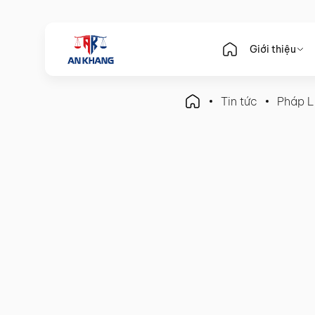
Giới thiệu
Tin tức
Pháp L
Pháp Luật Kế Toán
Hướng dẫn đăng ký sử dụ
định mới nhất