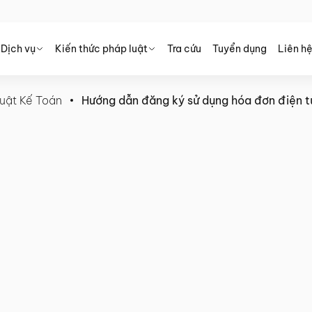
Dịch vụ
Kiến thức pháp luật
Tra cứu
Tuyển dụng
Liên h
uật Kế Toán
Hướng dẫn đăng ký sử dụng hóa đơn điện t
ng hóa đơn điện tử theo quy