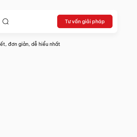
Tư vấn giải pháp
ệ
t, đơn giản, dễ hiểu nhất
31/05/2024
Chia sẻ: