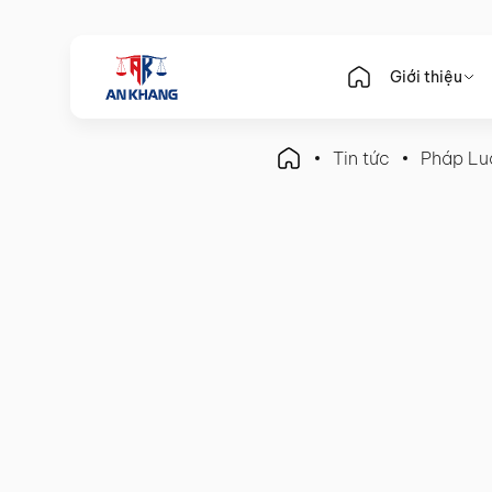
Giới thiệu
Tin tức
Pháp Lu
Pháp Luật Kế Toán
Cách tính thuế TNCN 2024:
dễ hiểu nhất