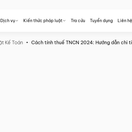
Dịch vụ
Kiến thức pháp luật
Tra cứu
Tuyển dụng
Liên h
ật Kế Toán
Cách tính thuế TNCN 2024: Hướng dẫn chi tiế
 Hướng dẫn chi tiết, đơn giản,