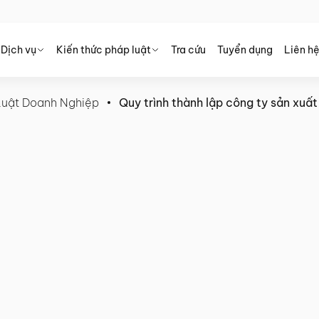
Dịch vụ
Kiến thức pháp luật
Tra cứu
Tuyển dụng
Liên h
Luật Doanh Nghiệp
Quy trình thành lập công ty sản xuất
ty sản xuất rượu vang tại Việt