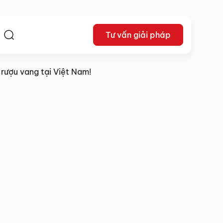
Tư vấn giải pháp
ệ
 rượu vang tại Việt Nam!
Lê Khắc Dũng
09/09/2024
Chia sẻ: