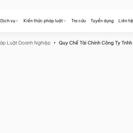
Dịch vụ
Kiến thức pháp luật
Tra cứu
Tuyển dụng
Liên h
áp Luật Doanh Nghiệp
Quy Chế Tài Chính Công Ty Tnhh 
y Tnhh 2 Thành Viên Là Gì?