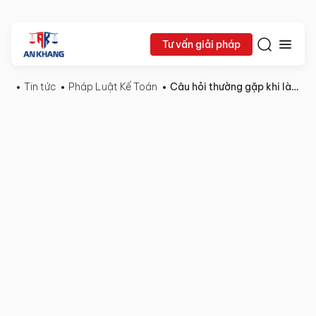
Tư vấn giải pháp
Tin tức
Pháp Luật Kế Toán
Câu hỏi thường gặp khi làm việc với công ty kế toán dịch vụ
05/10/2025
Pháp
Chia sẻ:
Luật
Kế
Toán
Câu
hỏi
thường