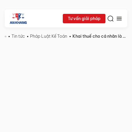
Tư vấn giải pháp
Tin tức
Pháp Luật Kế Toán
Khai thuế cho cá nhân là người lao động tự do
Lê Khắc Dũng
17/10/2025
Pháp
Chia sẻ:
Luật
Kế
Toán
Khai
thuế
cho