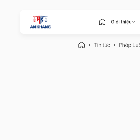
Giới thiệu
Tin tức
Pháp Lu
Pháp Luật Kế Toán
Hướng dẫn kê khai thuế đi
chóng, chính xác