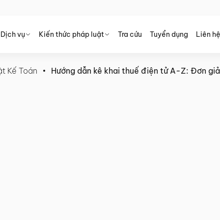
Dịch vụ
Kiến thức pháp luật
Tra cứu
Tuyển dụng
Liên h
ật Kế Toán
Hướng dẫn kê khai thuế điện tử A-Z: Đơn giả
ện tử A-Z: Đơn giản, nhanh