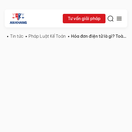
Tư vấn giải pháp
Tin tức
Pháp Luật Kế Toán
Hóa đơn điện tử là gì? Toàn bộ quy định mới nhất doanh nghiệp cần biết
04/08/2025
Pháp
Chia sẻ:
Luật
Kế
Toán
Hóa
đơn
điện