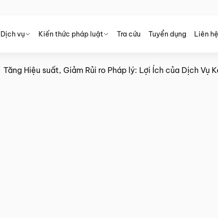
Dịch vụ
Kiến thức pháp luật
Tra cứu
Tuyển dụng
Liên h
Tăng Hiệu suất, Giảm Rủi ro Pháp lý: Lợi Ích của Dịch Vụ
o Pháp lý: Lợi Ích của Dịch Vụ
ơng và Nhân sự