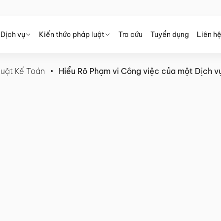
Dịch vụ
Kiến thức pháp luật
Tra cứu
Tuyển dụng
Liên h
uật Kế Toán
Hiểu Rõ Phạm vi Công việc của một Dịch v
c của một Dịch vụ Kế toán