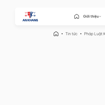
Giới thiệu
Tin tức
Pháp Luật 
Pháp Luật Kế Toán
Chuyển giá: Hiểu rõ bản 
để tối ưu lợi ích thuế