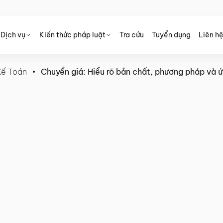
Dịch vụ
Kiến thức pháp luật
Tra cứu
Tuyển dụng
Liên h
Kế Toán
Chuyển giá: Hiểu rõ bản chất, phương pháp và ứn
chất, phương pháp và ứng dụng