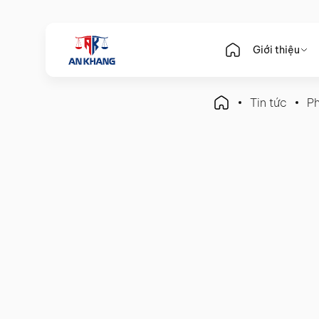
Giới thiệu
Tin tức
Ph
Pháp Luật Doanh Nghiệp
Chia lợi nhuận công ty h