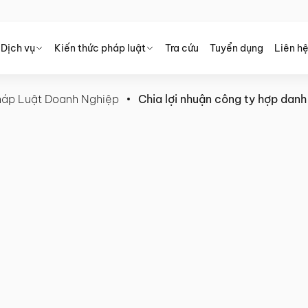
Dịch vụ
Kiến thức pháp luật
Tra cứu
Tuyển dụng
Liên h
áp Luật Doanh Nghiệp
Chia lợi nhuận công ty hợp danh
ợp danh theo luật mới 2024