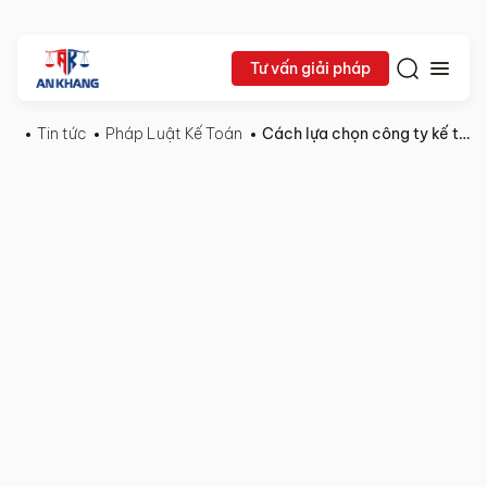
Tư vấn giải pháp
Tin tức
Pháp Luật Kế Toán
Cách lựa chọn công ty kế toán dịch vụ phù hợp – Gợi ý từ Luật An Khang
05/10/2025
Pháp
Chia sẻ:
Luật
Kế
Toán
Cách
lựa
chọn