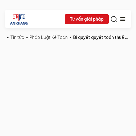
Tư vấn giải pháp
Tin tức
Pháp Luật Kế Toán
Bí quyết quyết toán thuế GTGT trên HTKK nhanh chóng 2024
Lê Khắc Dũng
03/07/2024
Pháp
Chia sẻ:
Luật
Kế
Toán
Bí
quyết
quyết