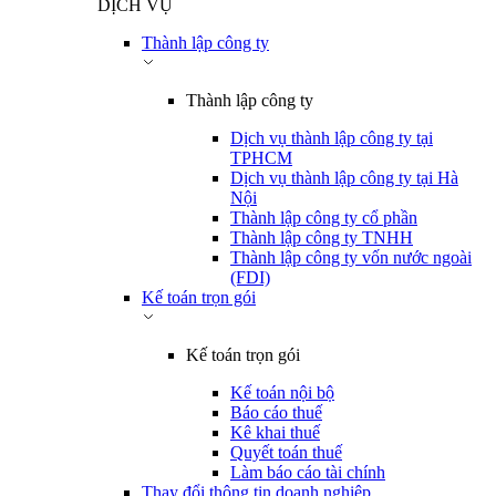
DỊCH VỤ
Thành lập công ty
Thành lập công ty
Dịch vụ thành lập công ty tại
TPHCM
Dịch vụ thành lập công ty tại Hà
Nội
Thành lập công ty cổ phần
Thành lập công ty TNHH
Thành lập công ty vốn nước ngoài
(FDI)
Kế toán trọn gói
Kế toán trọn gói
Kế toán nội bộ
Báo cáo thuế
Kê khai thuế
Quyết toán thuế
Làm báo cáo tài chính
Thay đổi thông tin doanh nghiệp