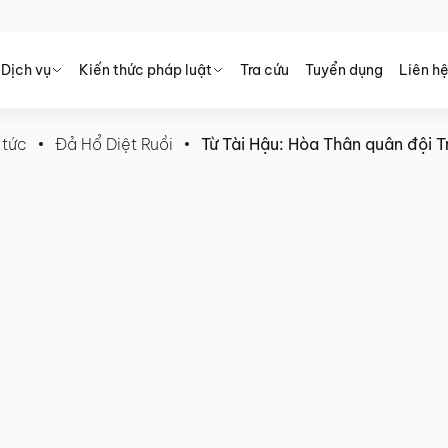
Dịch vụ
Kiến thức pháp luật
Tra cứu
Tuyển dụng
Liên h
 tức
Đả Hổ Diệt Ruồi
Từ Tài Hậu: Hòa Thân quân đội 
n đội Trung Quốc