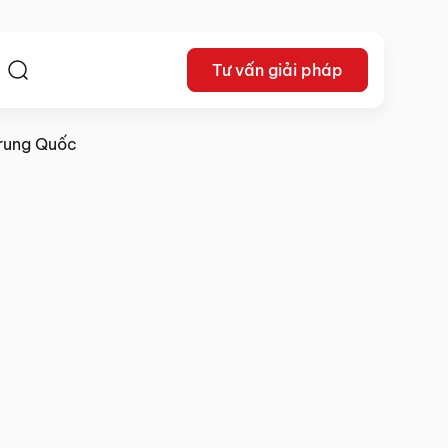
Tư vấn giải pháp
ệ
Trung Quốc
Lê Khắc Dũng
04/04/2025
Chia sẻ: