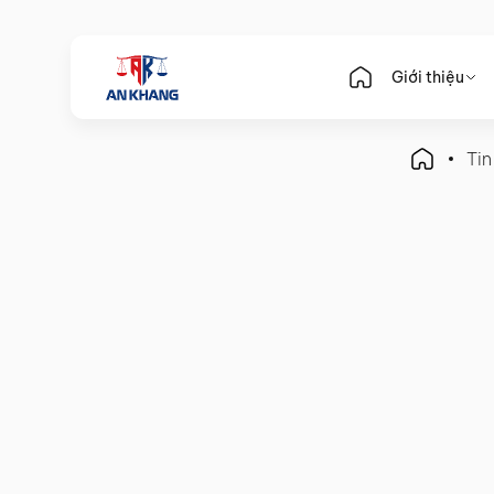
Giới thiệu
Tin
Đả Hổ Diệt Ruồi
Từ Tài Hậu: Hòa Thân quâ