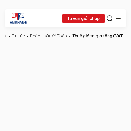
Tư vấn giải pháp
Tin tức
Pháp Luật Kế Toán
Thuế giá trị gia tăng (VAT) và thuế thu nhập
Lê Khắc Dũng
17/10/2025
Pháp
Chia sẻ:
Luật
Kế
Toán
Thuế
giá
trị