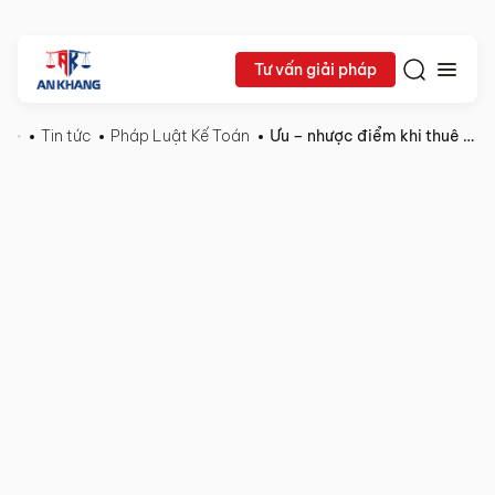
Tư vấn giải pháp
Tin tức
Pháp Luật Kế Toán
Ưu – nhược điểm khi thuê công ty kế toán dịch vụ
26/09/2025
Pháp
Chia sẻ:
Luật
Kế
Toán
Ưu
–
nhược