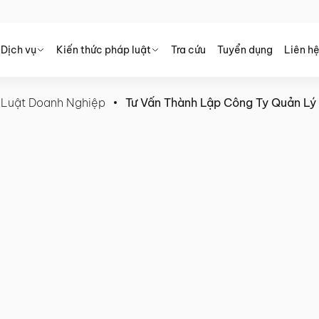
Dịch vụ
Kiến thức pháp luật
Tra cứu
Tuyển dụng
Liên h
 Luật Doanh Nghiệp
Tư Vấn Thành Lập Công Ty Quản Lý
 Quản Lý Quỹ Đầu Tư – Luật