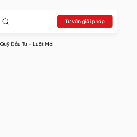
Tư vấn giải pháp
ệ
 Quỹ Đầu Tư – Luật Mới
Lê Khắc Dũng
30/03/2024
Chia sẻ: