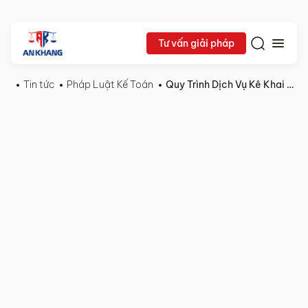
Tư vấn giải pháp
Tin tức
Pháp Luật Kế Toán
Quy Trình Dịch Vụ Kê Khai Thuế Trọn Gói Cho Doanh Nghiệp
11/10/2025
Pháp
Chia sẻ:
Luật
Kế
Toán
Quy
Trình
Dịch