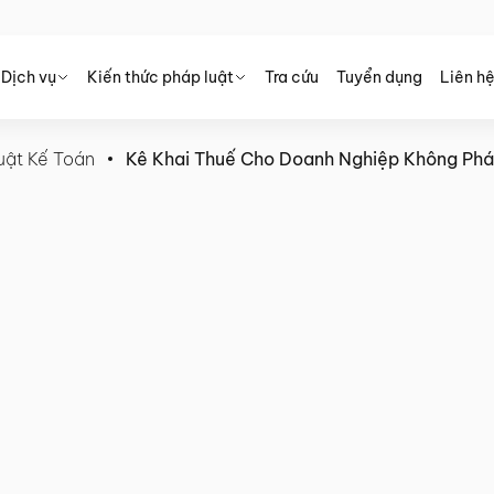
Dịch vụ
Kiến thức pháp luật
Tra cứu
Tuyển dụng
Liên h
uật Kế Toán
Kê Khai Thuế Cho Doanh Nghiệp Không Phá
Nghiệp Không Phát Sinh