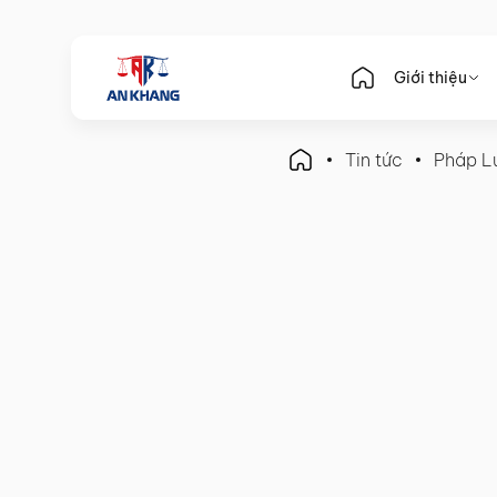
Giới thiệu
Tin tức
Pháp L
Pháp Luật Kế Toán
Kê Khai Thuế Cho Doanh 
Doanh Thu – 2025