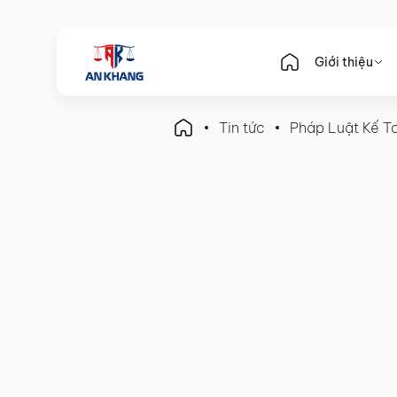
Giới thiệu
Tin tức
Pháp Luật Kế T
Pháp Luật Kế Toán
Doanh Nghiệp Mới Thành 
Báo Cáo Thuế Ngay Từ Đầ