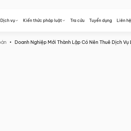
Dịch vụ
Kiến thức pháp luật
Tra cứu
Tuyển dụng
Liên h
oán
Doanh Nghiệp Mới Thành Lập Có Nên Thuê Dịch Vụ
Lập Có Nên Thuê Dịch Vụ Làm
u?