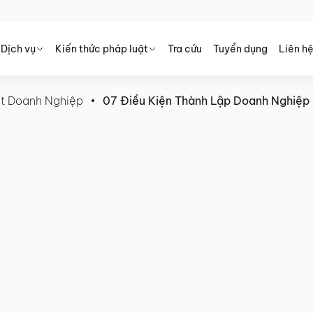
Dịch vụ
Kiến thức pháp luật
Tra cứu
Tuyển dụng
Liên h
t Doanh Nghiệp
07 Điều Kiện Thành Lập Doanh Nghiệp
oanh Nghiệp 2024 – Giải đáp