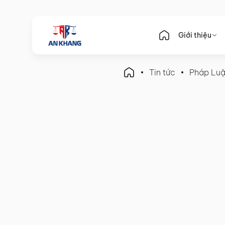
Giới thiệu
Tin tức
Pháp Luậ
Pháp Luật Doanh Nghiệp
07 Điều Kiện Thành Lập D
thắc mắc