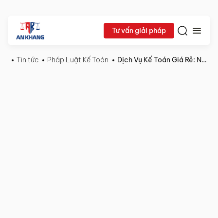
Tư vấn giải pháp
Tin tức
Pháp Luật Kế Toán
Dịch Vụ Kế Toán Giá Rẻ: Những Điều Doanh Nghiệp Cần Biết
10/10/2025
Pháp
Chia sẻ:
Luật
Kế
Toán
Dịch
Vụ
Kế