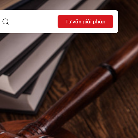
Tư vấn giải pháp
ệ