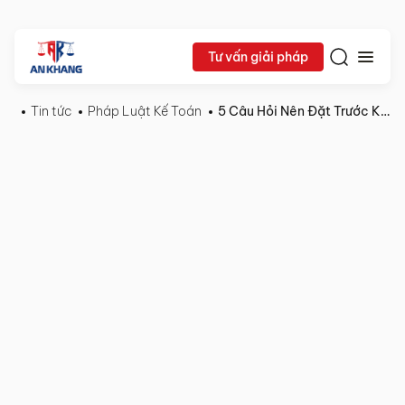
Tư vấn giải pháp
Tin tức
Pháp Luật Kế Toán
5 Câu Hỏi Nên Đặt Trước Khi Thuê Dịch Vụ Làm Báo Cáo Thuế
19/10/2025
Pháp
Chia sẻ:
Luật
Kế
Toán
5
Câu
Hỏi